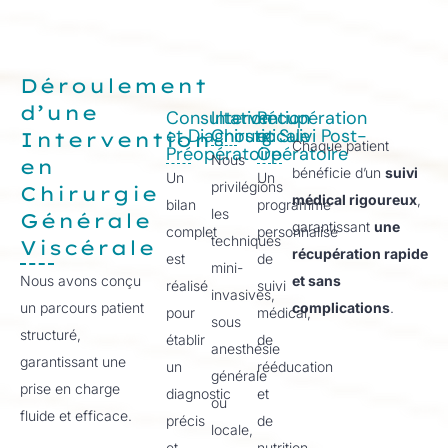
Déroulement
d’une
Consultation
Intervention
Récupération
et Diagnostic
Chirurgicale
et Suivi Post-
Intervention
Chaque patient
Préopératoire
Opératoire
Nous
en
bénéficie d’un
suivi
Un
Un
privilégions
Chirurgie
médical rigoureux
,
bilan
programme
les
Générale
garantissant
une
complet
personnalisé
techniques
Viscérale
récupération rapide
est
de
mini-
Nous avons conçu
et sans
réalisé
suivi
invasives,
un parcours patient
complications
.
pour
médical,
sous
structuré,
établir
de
anesthésie
garantissant une
un
rééducation
générale
prise en charge
diagnostic
et
ou
fluide et efficace.
précis
de
locale,
et
nutrition