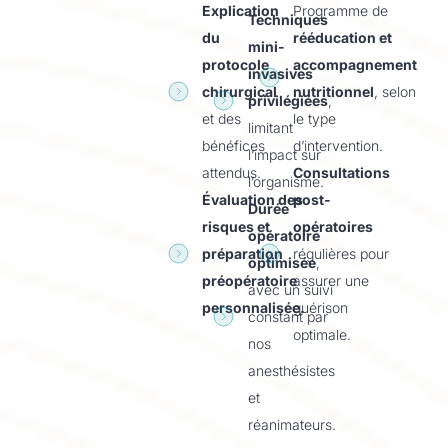
Explication
Programme de
Techniques
du
rééducation et
mini-
protocole
accompagnement
invasives
chirurgical
nutritionnel
, selon
privilégiées
,
et des
le type
limitant
bénéfices
d’intervention.
l’impact sur
attendus.
Consultations
l’organisme.
Évaluation des
post-
Durée
risques et
opératoires
opératoire
préparation
régulières pour
optimisée
,
préopératoire
assurer une
avec un suivi
personnalisée.
guérison
constant par
optimale.
nos
anesthésistes
et
réanimateurs.