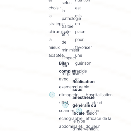
selon
choisir
est
la
la
mis
pathologie
stratégie
en
traitée,
chirurgicale
place
afin
la
pour
de
mieux
favoriser
minimiser
adaptée.
une
l’impact
Bilan
guérison
sur
complet
rapide
l’organisme.
avec
et
Réalisation
examens
durable.
sous
d’imagerie
Hospitalisation
anesthésie
(IRM,
courte et
générale ou
scanner,
gestion
locale
, selon
échographie
efficace de la
le type
abdominale).
douleur.
d’intervention.