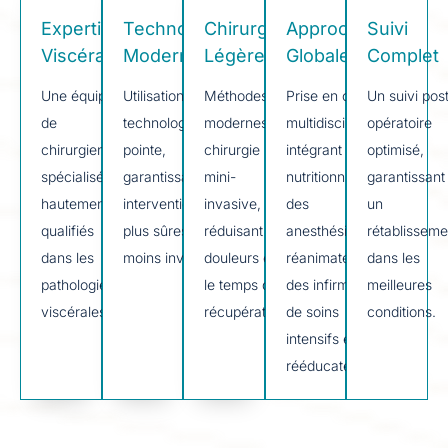
Expertise
Technologie
Chirurgie
Approche
Suivi
Viscérale
Moderne
Légère
Globale
Complet
Une équipe
Utilisation des
Méthodes
Prise en charge
Un suivi pos
de
technologies de
modernes de
multidisciplinaire
opératoire
chirurgiens
pointe,
chirurgie
intégrant des
optimisé,
spécialisés,
garantissant des
mini-
nutritionnistes,
garantissant
hautement
interventions
invasive,
des
un
qualifiés
plus sûres et
réduisant les
anesthésistes-
rétablisseme
dans les
moins invasives.
douleurs et
réanimateurs,
dans les
pathologies
le temps de
des infirmiers
meilleures
viscérales.
récupération.
de soins
conditions.
intensifs et des
rééducateurs.