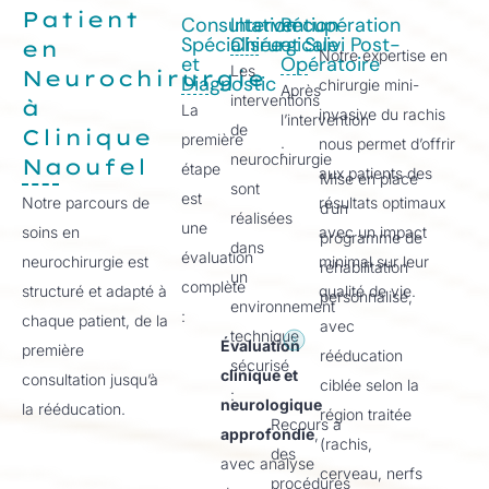
Patient
Consultation
Intervention
Récupération
Spécialisée
Chirurgicale
et Suivi Post-
en
Notre expertise en
et
Opératoire
Les
Neurochirurgie
Diagnostic
chirurgie mini-
Après
interventions
à
La
invasive du rachis
l’intervention
de
Clinique
première
nous permet d’offrir
:
neurochirurgie
Naoufel
étape
aux patients des
Mise en place
sont
est
Notre parcours de
résultats optimaux
d’un
réalisées
une
soins en
avec un impact
programme de
dans
évaluation
neurochirurgie est
minimal sur leur
réhabilitation
un
complète
structuré et adapté à
qualité de vie.
personnalisé,
environnement
:
chaque patient, de la
avec
technique
Évaluation
première
rééducation
sécurisé
clinique et
consultation jusqu’à
ciblée selon la
:
neurologique
la rééducation.
région traitée
Recours à
approfondie
,
(rachis,
des
avec analyse
cerveau, nerfs
procédures