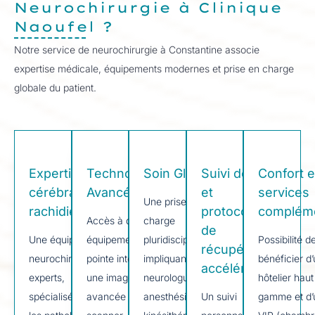
Neurochirurgie à Clinique
Naoufel ?
Notre service de neurochirurgie à Constantine associe
expertise médicale, équipements modernes et prise en charge
globale du patient.
Expertise
Technologie
Soin Global
Suivi dédié
Confort e
cérébrale et
Avancée
et
services
Une prise en
rachidienne
protocoles
compléme
Accès à des
charge
de
Une équipe de
équipements de
pluridisciplinaire,
Possibilité d
récupération
neurochirurgiens
pointe intégrant
impliquant
bénéficier d
accélérée
experts,
une imagerie
neurologues,
hôtelier haut
spécialisés dans
avancée (IRM,
anesthésistes et
Un suivi
gamme et d’