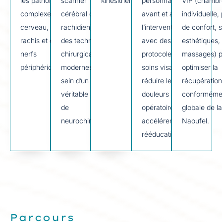
les pathologies
scanner
kinésithérapeutes.
personnalisé
VIP (chamb
complexes du
cérébral ou
avant et après
individuelle,
cerveau, du
rachidien) et
l’intervention,
de confort, 
rachis et des
des techniques
avec des
esthétiques,
nerfs
chirurgicales
protocoles de
massages) 
périphériques.
modernes, au
soins visant à
optimiser la
sein d’un
réduire les
récupération
véritable service
douleurs post-
conformément
de
opératoires et à
globale de la
neurochirurgie.
accélérer la
Naoufel.
rééducation.
Parcours