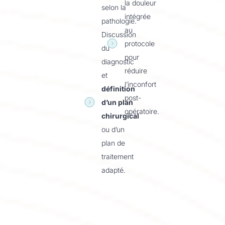
la douleur
selon la
intégrée
pathologie.
au
Discussion
protocole
du
pour
diagnostic
réduire
et
l’inconfort
définition
post-
d’un plan
opératoire.
chirurgical
ou d’un
plan de
traitement
adapté.