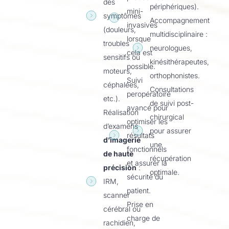
des
périphériques).
mini-
symptômes
Accompagnement
invasives
(douleurs,
multidisciplinaire :
lorsque
troubles
neurologues,
cela est
sensitifs ou
kinésithérapeutes,
possible.
moteurs,
orthophonistes.
Suivi
céphalées,
Consultations
peropératoire
etc.).
de suivi post-
avancé pour
Réalisation
chirurgical
optimiser les
d’examens
pour assurer
résultats
d’imagerie
une
fonctionnels
de haute
récupération
et assurer la
précision
:
optimale.
sécurité du
IRM,
patient.
scanner
Prise en
cérébral ou
charge de
rachidien,