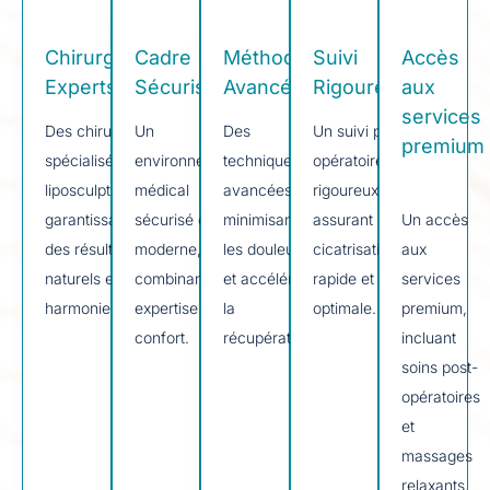
Chirurgiens
Cadre
Méthodes
Suivi
Accès
Experts
Sécurisé​
Avancées​
Rigoureux​
aux
services
Des chirurgiens
Un
Des
Un suivi post-
premium
spécialisés en
environnement
techniques
opératoire
liposculpture,
médical
avancées
rigoureux,
garantissant
sécurisé et
minimisant
assurant une
Un accès
des résultats
moderne,
les douleurs
cicatrisation
aux
naturels et
combinant
et accélérant
rapide et
services
harmonieux.
expertise et
la
optimale.
premium,
confort.
récupération.
incluant
soins post-
opératoires
et
massages
relaxants.