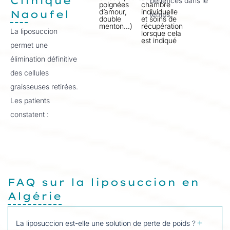
Clinique
bénéfices dans le
poignées
chambre
d’amour,
individuelle
Naoufel
temps.
double
et soins de
menton…)
récupération
La liposuccion
lorsque cela
est indiqué
permet une
élimination définitive
des cellules
graisseuses retirées.
Les patients
constatent :
FAQ sur la liposuccion en
Algérie
La liposuccion est-elle une solution de perte de poids ?