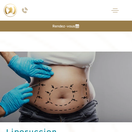
Zones concernées
Avantages
Rendez-vous
Déroulement
FAQ
Liposuccion