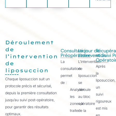
Déroulement
de
Consultation
Le jour de
Récupéra
Préopératoire
l’intervention
et Suivi 
l’intervention
Opératoi
La
L’intervention
de
Après
consultation
de
liposuccion
la
permet
liposuccion
Chaque liposuccion suit un
liposuccion,
de :
se
protocole précis et sécurisé,
un
Analyser
déroule
depuis la première consultation
suivi
les
au bloc
jusqu’au suivi post-opératoire,
rigoureux
zones à
opératoire
pour garantir des résultats
est mis
traiter
de la
optimaux.
en