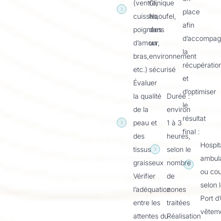
(ventre,
Clinique
place
cuisses,
Naoufel,
afin
poignées
dans
d’accompag
d’amour,
un
la
bras,
environnement
récupératio
etc.)
sécurisé
et
Évaluer
:
d’optimiser
la qualité
Durée :
le
de la
environ
résultat
peau et
1 à 3
final :
des
heures,
Hospit
tissus
selon le
ambula
graisseux
nombre
ou cou
Vérifier
de
selon 
l’adéquation
zones
Port d
entre les
traitées
vêtem
attentes du
Réalisation