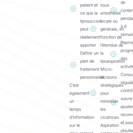
de
patient et
sous
conten
ce que la
anesthésie
penda
liposuccion
locale ou
à 6
peut
générale, en
semai
réellement
fonction de
Repris
apporter
l’étendue de
progre
Définir un
la
des
plan de
lipoaspiration
activit
traitement
Micro-
Consul
personnalisé
incisions
réguli
C’est
stratégiques
contrô
également
pour
suivre 
un
minimiser
ajuster
temps
les
recom
d’information
cicatrices.
et ass
sur le
Aspiration
résult