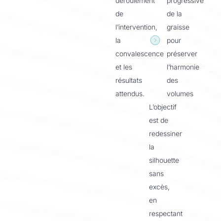
déroulement
progressive
de
de la
l’intervention,
graisse
la
pour
convalescence
préserver
et les
l’harmonie
résultats
des
attendus.
volumes
L’objectif
est de
redessiner
la
silhouette
sans
excès,
en
respectant