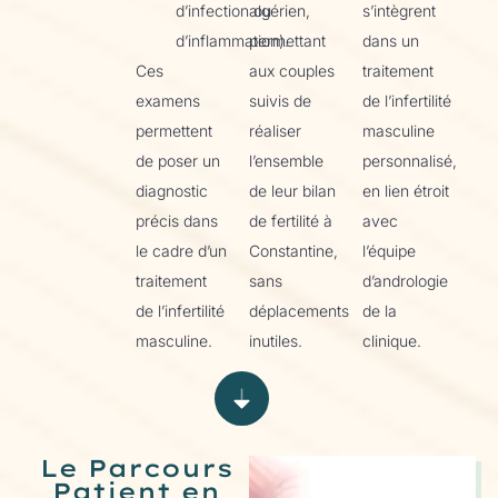
d’infection ou
algérien,
s’intègrent
d’inflammation).
permettant
dans un
Ces
aux couples
traitement
examens
suivis de
de l’infertilité
permettent
réaliser
masculine
de poser un
l’ensemble
personnalisé,
diagnostic
de leur bilan
en lien étroit
précis dans
de fertilité à
avec
le cadre d’un
Constantine,
l’équipe
traitement
sans
d’andrologie
de l’infertilité
déplacements
de la
masculine.
inutiles.
clinique.
Le Parcours
Patient en