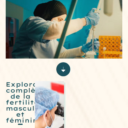
Explorations
complètes
de la
fertilité
masculine
et
féminine