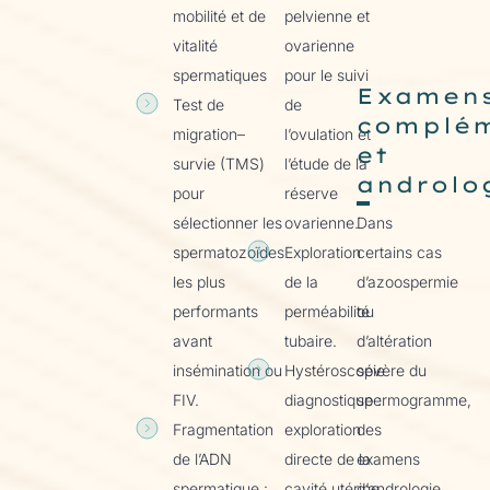
mobilité et de
pelvienne et
vitalité
ovarienne
spermatiques
pour le suivi
Examen
Test de
de
complém
migration–
l’ovulation et
et
survie (TMS)
l’étude de la
androlo
pour
réserve
sélectionner les
ovarienne.
Dans
spermatozoïdes
Exploration
certains cas
les plus
de la
d’azoospermie
performants
perméabilité
ou
avant
tubaire.
d’altération
insémination ou
Hystéroscopie
sévère du
FIV.
diagnostique :
spermogramme,
Fragmentation
exploration
des
de l’ADN
directe de la
examens
spermatique :
cavité utérine
d’andrologie