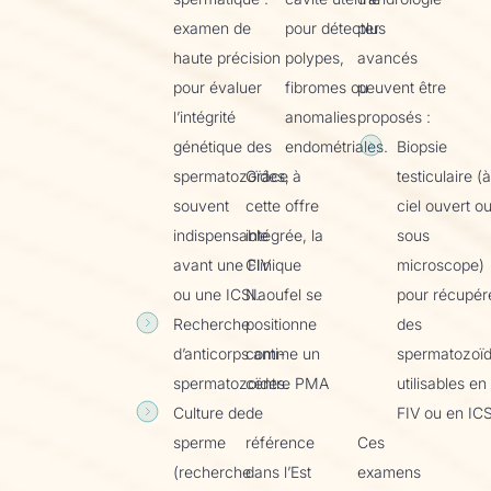
examen de
pour détecter
plus
haute précision
polypes,
avancés
pour évaluer
fibromes ou
peuvent être
l’intégrité
anomalies
proposés :
génétique des
endométriales.
Biopsie
spermatozoïdes,
Grâce à
testiculaire (
souvent
cette offre
ciel ouvert o
indispensable
intégrée, la
sous
avant une FIV
Clinique
microscope)
ou une ICSI.
Naoufel se
pour récupér
Recherche
positionne
des
d’anticorps anti-
comme un
spermatozoï
spermatozoïdes.
centre PMA
utilisables en
Culture de
de
FIV ou en ICS
sperme
référence
Ces
(recherche
dans l’Est
examens