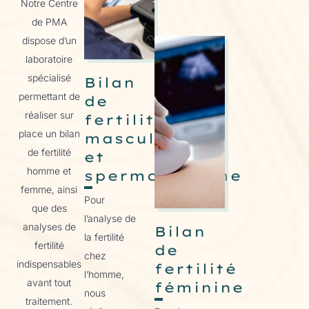
Notre Centre
de PMA
dispose d’un
laboratoire
spécialisé
Bilan
permettant de
de
réaliser sur
fertilité
place un bilan
masculine
de fertilité
et
homme et
spermogramme
femme, ainsi
Pour
que des
l’analyse de
analyses de
Bilan
la fertilité
fertilité
de
chez
indispensables
fertilité
l’homme,
avant tout
féminine
nous
traitement.