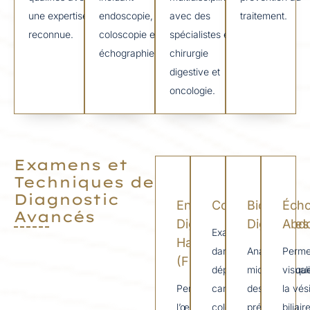
une expertise
endoscopie,
avec des
traitement.
reconnue.
coloscopie et
spécialistes en
échographie.
chirurgie
digestive et
oncologie.
Examens et
Techniques de
Diagnostic
Endoscopie
Coloscopie
Biopsies
Écho
Avancés
Digestive
Digestives
Abd
Examen clé
Haute
dans le
Analyse
Perme
(Fibroscopie)
dépistage du
microscopiqu
visuali
Permet d’explorer
cancer
des tissus
la vés
l’œsophage,
colorectal, la
prélevés au
biliair