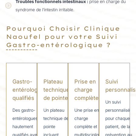
Troubles fonctionnels intestinaux :
prise en charge du
syndrome de l’intestin irritable.
Pourquoi Choisir Clinique
Naoufel pour votre Suivi
Gastro-entérologique ?
Gastro-
Plateau
Prise en
Suivi
entérologues
technique
charge
personnali
qualifiés
de pointe
complète
Un suivi
Des gastro-
Un plateau
Une prise en
personnalisé
entérologues
technique de
charge
pour chaque
hautement
pointe
complète et
patient, de la
qualifiés avec
incluant
multidisciplinaire
prévention au