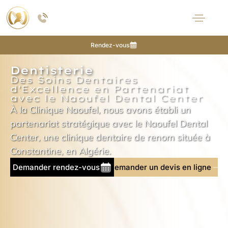
Rendez-vous
Dentisterie
Des Soins Dentaires
d'Excellence en Partenariat
avec le Naoufel Dental Center
À la Clinique Naoufel, nous avons établi un
partenariat stratégique avec le Naoufel Dental
Center, une clinique dentaire de renom située à
Constantine, en Algérie.
Demander rendez-vous
Demander un devis en ligne