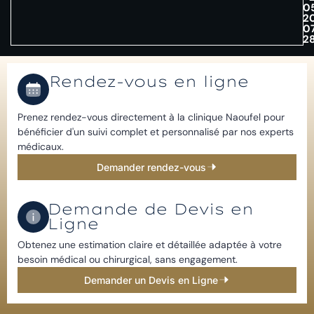
0
2
0
2
Rendez-vous en ligne
Prenez rendez-vous directement à la clinique Naoufel pour
bénéficier d'un suivi complet et personnalisé par nos experts
médicaux.
Demander rendez-vous
Demande de Devis en
Ligne​
Obtenez une estimation claire et détaillée adaptée à votre
besoin médical ou chirurgical, sans engagement.​
Demander un Devis en Ligne