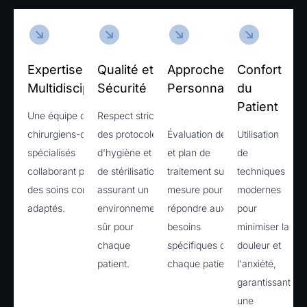
Expertise
Qualité et
Approche
Confort
Multidisciplinaire
Sécurité
Personnalisée
du
Patient ​
Une équipe de
Respect strict
chirurgiens-dentistes
des protocoles
Évaluation détaillée
Utilisation
spécialisés
d'hygiène et
et plan de
de
collaborant pour offrir
de stérilisation,
traitement sur
techniques
des soins complets et
assurant un
mesure pour
modernes
adaptés.
environnement
répondre aux
pour
sûr pour
besoins
minimiser la
chaque
spécifiques de
douleur et
patient.
chaque patient.
l'anxiété,
garantissant
une