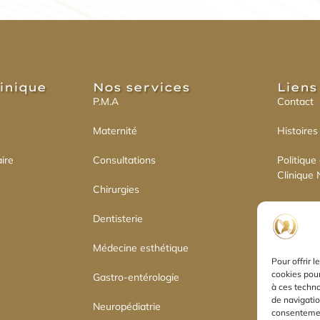
linique
Nos services​
Liens 
P.M.A
Contact
Maternité
Histoires
ire
Consultations
Politique
Clinique 
Chirurgies
Politique
Dentisterie
Déclarati
Médecine esthétique
Pour offrir 
cookies pour
Gastro-entérologie
à ces techn
de navigatio
Neuropédiatrie
consentement