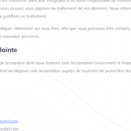
 les transférer dans leur intégralité à un autre responsable du traitem
 : vous pouvez vous opposer au traitement de vos données. Nous obte
e justifient ce traitement.
diquer clairement qui vous êtes, afin que nous puissions être certains
la mauvaise personne.
lainte
t de la manière dont nous traitons (une réclamation concernant) le tra
droit de déposer une réclamation auprès de l’autorité de protection d
aoufel.com
aoufel.com